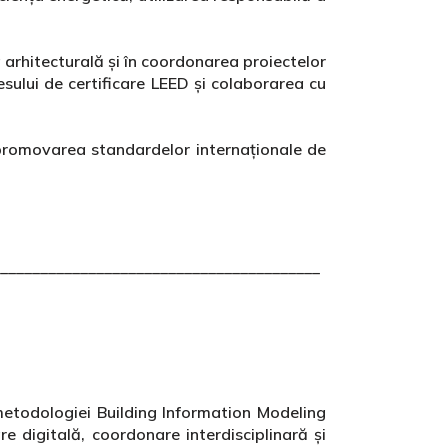
a arhitecturală și în coordonarea proiectelor
esului de certificare LEED și colaborarea cu
a promovarea standardelor internaționale de
________________________________________
metodologiei Building Information Modeling
 digitală, coordonare interdisciplinară și