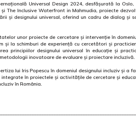
nternațională Universal Design 2024, desfășurată la Oslo
t și The Inclusive Waterfront in Mahmudia, proiecte dezvol
etării și designului universal, oferind un cadru de dialog și
atelor unor proiecte de cercetare și intervenție în domeniul 
um și la schimburi de experiență cu cercetători și practicie
rea principiilor designului universal în educație și practic
 metodologii inovatoare de evaluare și proiectare incluzivă.
rtiza lui Iris Popescu în domeniul designului incluziv și a fa
 integrate în proiectele și activitățile de cercetare și educ
incluziv în România.
________________________________________________________