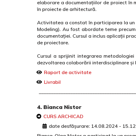
elaborare a documentațiilor de proiect în 
în proiecte de arhitectură.
Activitatea a constat în participarea la un 
Modeling). Au fost abordate teme precum 
documentației. Cursul a inclus aplicații pra
de proiectare.
Cursul a sprijinit integrarea metodologiei
dezvoltarea colaborării interdisciplinare și 
Raport de activitate
Livrabil
________________________________________
4. Bianca Nistor
CURS ARCHICAD
date desfășurare: 14.08.2024 - 15.1
Bianca-Olga Nistor a participat la un progr