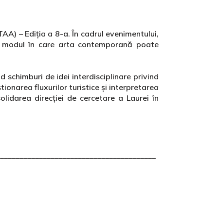
AA) – Ediția a 8-a. În cadrul evenimentului,
 pe modul în care arta contemporană poate
nd schimburi de idei interdisciplinare privind
onarea fluxurilor turistice și interpretarea
olidarea direcției de cercetare a Laurei în
________________________________________