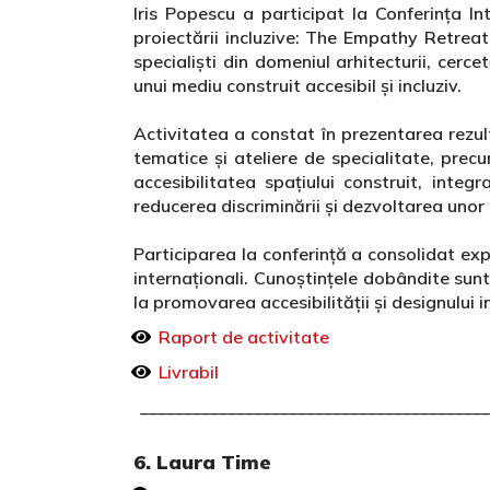
Iris Popescu a participat la Conferința I
proiectării incluzive: The Empathy Retrea
specialiști din domeniul arhitecturii, cerc
unui mediu construit accesibil și incluziv.
Activitatea a constat în prezentarea rezult
tematice și ateliere de specialitate, prec
accesibilitatea spațiului construit, integra
reducerea discriminării și dezvoltarea unor
Participarea la conferință a consolidat expe
internaționali. Cunoștințele dobândite sunt
la promovarea accesibilității și designului 
Raport de activitate
Livrabil
________________________________________
6. Laura Time