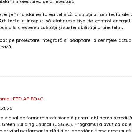
bilă în proiectarea de arhitectură.
ențe în fundamentarea tehnică a soluțiilor arhitecturale d
. Arhitecta a început să elaboreze fișe de control energetic
ind la creșterea calității și sustenabilității proiectelor.
xat pe proiectare integrată și adaptare la cerințele actual
vează.
________________________________________________________
tarea LEED AP BD+C
9.2025
ndividual de formare profesională pentru obținerea acredită
. Green Building Council (USGBC). Programul a avut ca obiec
le privind performanța clădirilor, abordând teme precum efic