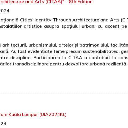
Architecture and Arts (CITAA)" – 8th Edition
2024
națională Cities’ Identity Through Architecture and Arts (CIT
nstalațiilor artistice asupra spațiului urban, cu accent
 arhitecturii, urbanismului, artelor și patrimoniului, facilitâ
ană. Au fost evidențiate teme precum sustenabilitatea, gesti
tre discipline. Participarea la CITAA a contribuit la cons
ărilor transdisciplinare pentru dezvoltare urbană rezilientă.
________________________________________________________
Forum Kuala Lumpur (UIA2024KL)
024