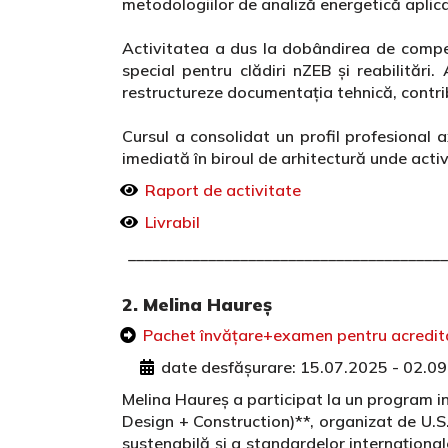
metodologiilor de analiză energetică aplica
Activitatea a dus la dobândirea de compet
special pentru clădiri nZEB și reabilitări
restructureze documentația tehnică, contribu
Cursul a consolidat un profil profesional a
imediată în biroul de arhitectură unde acti
Raport de activitate
Livrabil
________________________________________
2. Melina Haureș
Pachet învățare+examen pentru acredi
date desfășurare: 15.07.2025 - 02.0
Melina Haureș a participat la un program i
Design + Construction)**, organizat de U.S
sustenabilă și a standardelor internaționa