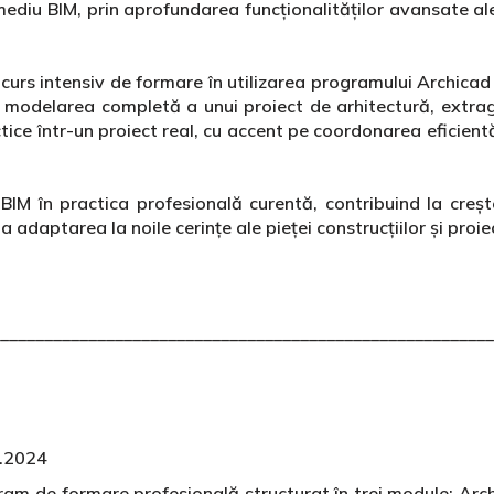
mediu BIM, prin aprofundarea funcționalităților avansate al
curs intensiv de formare în utilizarea programului Archicad 
modelarea completă a unui proiect de arhitectură, extrag
ctice într-un proiect real, cu accent pe coordonarea eficientă
 BIM în practica profesională curentă, contribuind la crește
la adaptarea la noile cerințe ale pieței construcțiilor și proi
________________________________________________________
2.2024
am de formare profesională structurat în trei module: Archic