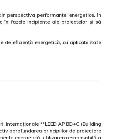
in perspectiva performanței energetice, în
 în fazele incipiente ale proiectelor și să
e de eficiență energetică, cu aplicabilitate
________________________________________
rii internaționale **LEED AP BD+C (Building
tiv aprofundarea principiilor de proiectare
iența energetică, utilizarea responsabilă a