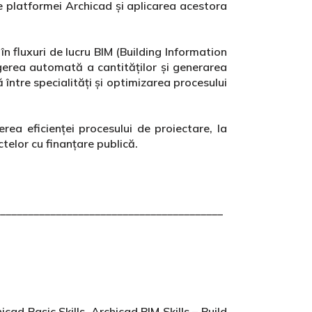
e platformei Archicad și aplicarea acestora
în fluxuri de lucru BIM (Building Information
erea automată a cantităților și generarea
 între specialități și optimizarea procesului
rea eficienței procesului de proiectare, la
ectelor cu finanțare publică.
________________________________________
ad Basic Skills, Archicad BIM Skills – Build