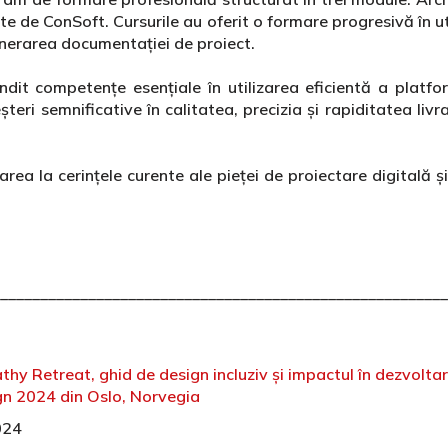
te de ConSoft. Cursurile au oferit o formare progresivă în ut
nerarea documentației de proiect.
dit competențe esențiale în utilizarea eficientă a platfor
șteri semnificative în calitatea, precizia și rapiditatea liv
rea la cerințele curente ale pieței de proiectare digitală ș
________________________________________________________
hy Retreat, ghid de design incluziv și impactul în dezvoltare
ign 2024 din Oslo, Norvegia
024