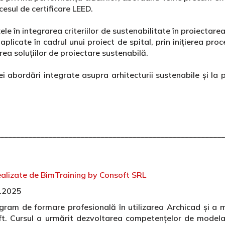
ocesul de certificare LEED.
le în integrarea criteriilor de sustenabilitate în proiectare
licate în cadrul unui proiect de spital, prin inițierea proc
ea soluțiilor de proiectare sustenabilă.
ei abordări integrate asupra arhitecturii sustenabile și l
.
________________________________________________________
ealizate de BimTraining by Consoft SRL
3.2025
ram de formare profesională în utilizarea Archicad și a 
t. Cursul a urmărit dezvoltarea competențelor de modelare