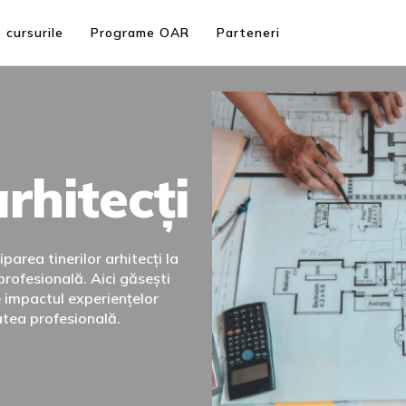
 cursurile
Programe OAR
Parteneri
arhitecți
parea tinerilor arhitecți la
rofesională. Aici găsești
e impactul experiențelor
atea profesională.