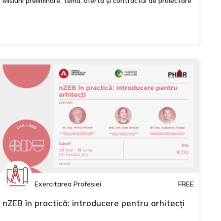
Misiuni preliminare: tema, oferta și contractul de proiectare
Exercitarea Profesiei
FREE
nZEB în practică: introducere pentru arhitecți