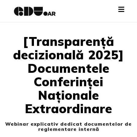
Toggl
navig
[Transparență
decizională 2025]
Documentele
Conferinței
Naționale
Extraordinare
Webinar explicativ dedicat documentelor de
reglementare internă