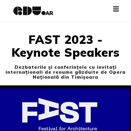
Toggl
navig
FAST 2023 -
Keynote Speakers
Dezbaterile și conferințele cu invitați
internaționali de renume găzduite de Opera
Națională din Timișoara