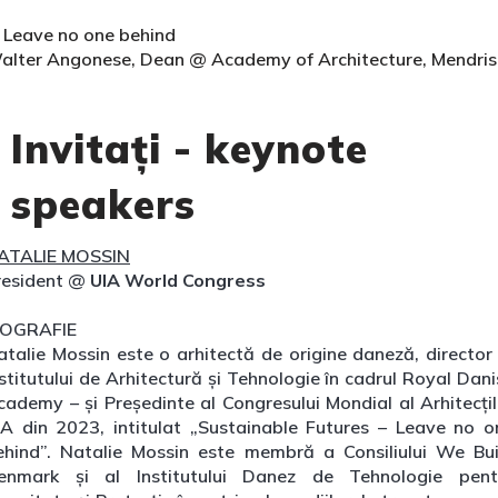
. Leave no one behind
alter Angonese, Dean @ Academy of Architecture, Mendris
Invitați - keynote
speakers
ATALIE MOSSIN
resident @
UIA World Congress
IOGRAFIE
atalie Mossin este o arhitectă de origine daneză, director 
stitutului de Arhitectură și Tehnologie în cadrul Royal Dan
cademy – și Președinte al Congresului Mondial al Arhitecțil
IA din 2023, intitulat „Sustainable Futures – Leave no o
ehind”. Natalie Mossin este membră a Consiliului We Bui
enmark și al Institutului Danez de Tehnologie pent