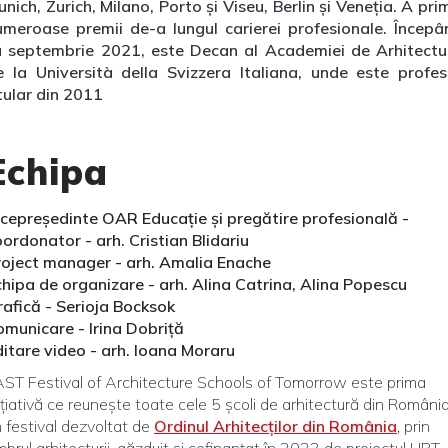
nich, Zurich, Milano, Porto și Viseu, Berlin și Veneția. A pri
umeroase premii de-a lungul carierei profesionale. Începâ
u septembrie 2021, este Decan al Academiei de Arhitectu
e la Università della Svizzera Italiana, unde este profes
tular din 2011
Echipa
icepreședinte OAR Educație și pregătire profesională -
ordonator - arh. Cristian Blidariu
roject manager - arh. Amalia Enache
chipa de organizare - arh. Alina Catrina, Alina Popescu
rafică - Serioja Bocksok
omunicare - Irina Dobriță
ditare video - arh. Ioana Moraru
ST Festival of Architecture Schools of Tomorrow este prima
ițiativă ce reunește toate cele 5 școli de arhitectură din România
 festival dezvoltat de
Ordinul Arhitecților din România
, prin