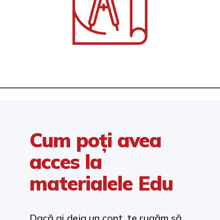
Cum poți avea
acces la
materialele Edu
Dacă ai deja un cont, te rugăm să