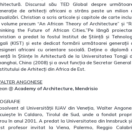
rhitectură. Discursul său TED Global despre următoar
enerație de arhitecți africani a strâns peste un milion 
zualizări. Christian a scris articole și capitole de carte incl
n volume precum “An African Theory of Architecture” și “R
hinking the Future of African Cities.”Pe lângă proiectar
hristian a predat la fostul Institut de Știință și Tehnolog
igali (KIST) și este dedicat formării următoarei generații 
esigneri africani cu orientare socială. Deține o diplomă 
cență în Științe în Arhitectură de la Universitatea Tongji 
hanghai, China (2008) și a avut funcția de Secretar General 
stitutului de Arhitecți din Africa de Est.
ALTER ANGONESE
ean @
Academy of Architecture, Mendrisio
IOGRAFIE
bsolvent al Universității IUAV din Veneția, Walter Angone
ocuiește în Caldaro, Tirolul de Sud, unde a fondat propri
rou în anul 2001. A predat la Universitatea din Innsbruck ș
ost profesor invitat la Viena, Palermo, Reggio Calabri