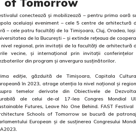
of Tomorrow
estivalul conectează și mobilizează – pentru prima oară s
upola aceluiași eveniment – cele 5 centre de arhitectură d
ră – cele patru facultăți de la Timișoara, Cluj, Oradea, Iași
niversitatea de la București – și extinde rețeaua de coopera
 nivel regional, prin invitații de la facultăți de arhitectură 
ările vecine, și internațional prin invitații conferințelor 
zbaterilor din program și anvergura susținătorilor.
rima ediție, găzduită de Timișoara, Capitala Cultura
uropeană în 2023, atrage atenția la nivel național și region
supra temelor derivate din Obiectivele de Dezvolta
urabilă ale celui de-al 17-lea Congres Mondial UI
ustainable Futures, Leave No One Behind. FAST Festival 
rchitecture Schools of Tomorrow se bucură de patronaj
arlamentului European și de susținerea Congresului Mondi
IA2023.