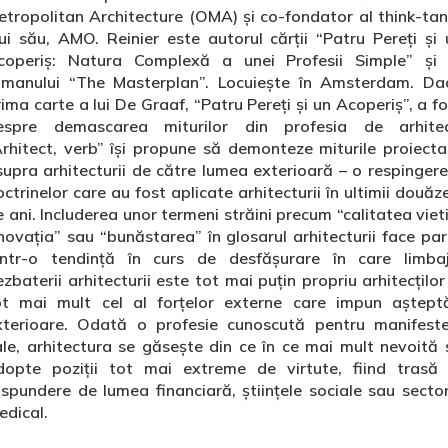
etropolitan Architecture (OMA) și co-fondator al think-tan
lui său, AMO. Reinier este autorul cărții “Patru Pereți și 
coperiș: Natura Complexă a unei Profesii Simple” și 
omanului “The Masterplan”. Locuiește în Amsterdam. Da
ima carte a lui De Graaf, “Patru Pereți și un Acoperiș”, a f
espre demascarea miturilor din profesia de arhitec
Arhitect, verb” își propune să demonteze miturile proiecta
supra arhitecturii de către lumea exterioară – o respingere
ctrinelor care au fost aplicate arhitecturii în ultimii douăz
 ani. Includerea unor termeni străini precum “calitatea vieti
inovația” sau “bunăstarea” în glosarul arhitecturii face par
intr-o tendință în curs de desfășurare în care limbaj
zbaterii arhitecturii este tot mai puțin propriu arhitecților
ot mai mult cel al forțelor externe care impun așteptă
xterioare. Odată o profesie cunoscută pentru manifeste
ale, arhitectura se găsește din ce în ce mai mult nevoită 
dopte poziții tot mai extreme de virtute, fiind trasă 
ăspundere de lumea financiară, științele sociale sau sector
edical.