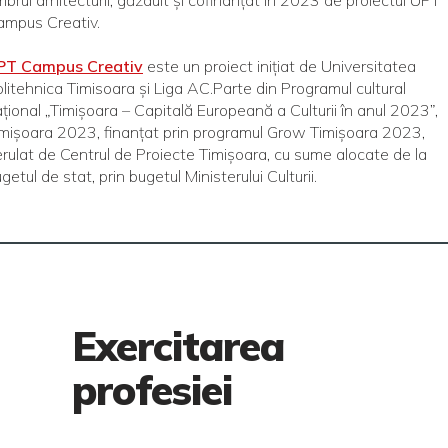
mbrul arhitecturii, găzduit și cofinanțat în 2023 de proiectul UPT
ampus Creativ.
PT Campus Creativ
este un proiect inițiat de Universitatea
litehnica Timisoara și Liga AC.Parte din Programul cultural
țional „Timișoara – Capitală Europeană a Culturii în anul 2023”,
mișoara 2023, finanțat prin programul Grow Timișoara 2023,
rulat de Centrul de Proiecte Timișoara, cu sume alocate de la
getul de stat, prin bugetul Ministerului Culturii.
Exercitarea
profesiei