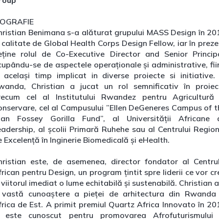
roup
IOGRAFIE
hristian Benimana s-a alăturat grupului MASS Design în 20
 calitate de Global Health Corps Design Fellow, iar în prez
eține rolul de Co-Executive Director and Senior Principa
cupându-se de aspectele operaționale și administrative, fii
n același timp implicat in diverse proiecte si initiative. 
wanda, Christian a jucat un rol semnificativ în proiec
recum cel al Institutului Rwandez pentru Agricultură 
onservare, cel al Campusului ”Ellen DeGeneres Campus of t
ian Fossey Gorilla Fund”, al Universității Africane 
eadership, al școlii Primară Ruhehe sau al Centrului Region
 Excelență în Inginerie Biomedicală și eHealth.
hristian este, de asemenea, director fondator al Centrul
rican pentru Design, un program țintit spre liderii ce vor c
 viitorul imediat o lume echitabilă și sustenabilă. Christian 
 vastă cunoaștere a pieței de arhitectura din Rwanda 
frica de Est. A primit premiul Quartz Africa Innovato în 20
i este cunoscut pentru promovarea Afrofuturismului 