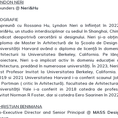
YNDON NERI
ounders @
Neri&Hu
IOGRAFIE
mpreună cu Rossana Hu, Lyndon Neri a înființat în 202
ri&Hu, un studio interdisciplinar cu sediul în Shanghai, Chi
edicat deopotrivă cercetării si designului. Neri și-a obțin
iploma de Master în Arhitectură de la Școala de Design
niversității Harvard având o diploma de licență în domeni
rhitecturii la Universitatea Berkeley, California. Pe lân
roiectare, Neri s-a implicat activ în domeniu educației 
rhitectura, predând în numeroase universități. În 2023, Neri
ost Profesor Invitat la Universitatea Berkeley, California. 
019 si 2021 Universitatea Harvard i-a conferit scaunul Jo
 Portman ( critic în Arhitectură). facultatea de Arhitectur
niversității Yale i-a conferit in 2018 catedra de profes
nvitat Norman R Foster, dar si catedra Eero Saarinen în 202
HRISTIAN BENIMANA
o-Executive Director and Senior Principal @
MASS Desi