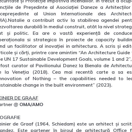
curitate și Protecție împotriva Incendiilor. In trecut a ocu
uncțiile de Președinte al Asociației Daneze a Arhitecților 
icepreședinte al Union Internationale des Architect
UIA).Natalie a contribuit activ la stabilirea agendei pent
zvoltarea durabilă în mediul construit, atât la nivel strateg
ât și politic. Ea are o vastă experiență de conduce
peraționala si strategica în proiecte de capacity buildin
ind un facilitator al inovației in arhitectura. A scris și edi
ticole și cărți, printre care amintim “An Architecture Guide
he UN 17 Sustainable Development Goals, volume 1 and 2”, 
 fost curator al Pavilionului Danez la Bienala de Arhitectu
e la Veneția (2018). Cea mai recentă carte a sa es
Innovation of Nothing – the capabilities needed to le
ustainable change in the built environment” (2023).
EINIER DE GRAAF
artner @
OMA/AMO
IOGRAFIE
einier de Graaf (1964, Schiedam) este un arhitect și scriit
landez. Este partener în biroul de arhitectură Office f