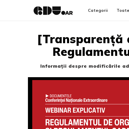
Categorii
Toate
[Transparență d
Regulamentul
Informații despre modificările a