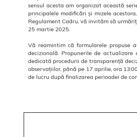
sensul acesta am organizat această serie
principalele modificări și mizele acestora
Regulament Cadru, vă invităm să urmăriț
25 martie 2025.
Vă reamintim că formularele propuse au
decizională. Propunerile de actualizare
dedicată procedurii de transparență deciz
observațiilor, până pe 17 aprilie, ora 13:0
de lucru după finalizarea perioadei de con