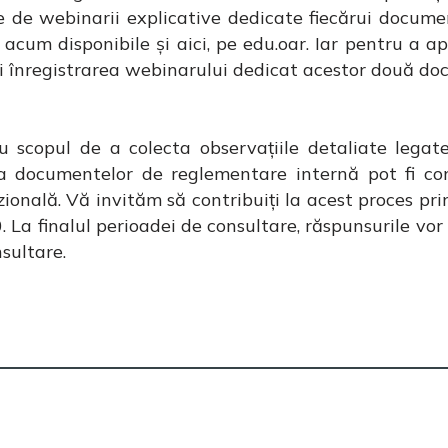
 de webinarii explicative dedicate fiecărui docume
, acum disponibile și aici, pe edu.oar. Iar pentru a
i înregistrarea webinarului dedicat acestor două do
 scopul de a colecta observațiile detaliate legat
 a documentelor de reglementare internă pot fi cons
ională. Vă invităm să contribuiți la acest proces pr
0. La finalul perioadei de consultare, răspunsurile vor 
sultare.