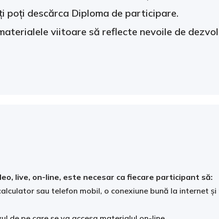
ți poți descărca Diploma de participare.
materialele viitoare să reflecte nevoile de dezvo
eo, live, on-line, este necesar ca fiecare participant să:
calculator sau telefon mobil, o conexiune bună la internet și
ul de pe care se va accesa materialul on-line.