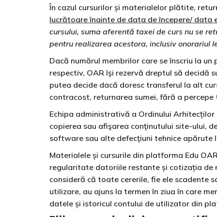
În cazul cursurilor și materialelor plătite, r
lucrătoare înainte de data de începere/ data 
cursului, suma aferentă taxei de curs nu se retu
pentru realizarea acestora, inclusiv onorariul le
Dacă numărul membrilor care se înscriu la un
respectiv, OAR îşi rezervă dreptul să decidă 
putea decide dacă doresc transferul la alt cur
contracost, returnarea sumei, fără a percepe 
Echipa administrativă a Ordinului Arhitecților
copierea sau afişarea conţinutului site-ului,
software sau alte defecţiuni tehnice apărute l
Materialele și cursurile din platforma Edu OAR 
regularitate datoriile restante și cotizația de
consideră că toate cererile, fie ele scadente
utilizare, au ajuns la termen în ziua în care mem
datele și istoricul contului de utilizator din 