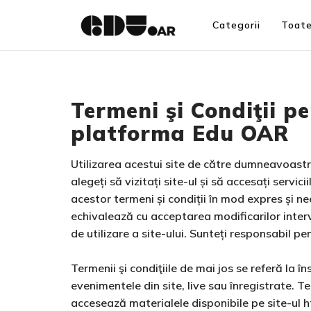
Categorii
Toate
Termeni şi Condiţii pe
platforma Edu OAR
Utilizarea acestui site de către dumneavoastră
alegeți să vizitați site-ul și să accesați servi
acestor termeni și condiții în mod expres și nee
echivalează cu acceptarea modificarilor interve
de utilizare a site-ului. Sunteți responsabil pent
Termenii şi condiţiile de mai jos se referă la în
evenimentele din site, live sau înregistrate. Te
accesează materialele disponibile pe site-ul htt