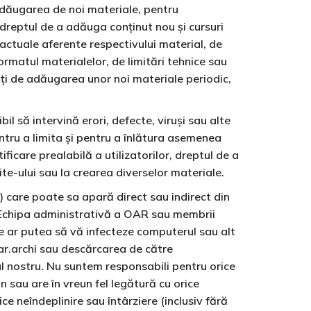
 adăugarea de noi materiale, pentru
dreptul de a adăuga conținut nou și cursuri
ractuale aferente respectivului material, de
formatul materialelor, de limitări tehnice sau
ați de adăugarea unor noi materiale periodic,
l să intervină erori, defecte, viruși sau alte
tru a limita și pentru a înlătura asemenea
ficare prealabilă a utilizatorilor, dreptul de a
ite-ului sau la crearea diverselor materiale.
) care poate sa apară direct sau indirect din
e. Echipa administrativă a OAR sau membrii
e ar putea să vă infecteze computerul sau alt
oar.archi sau descărcarea de către
ul nostru. Nu suntem responsabili pentru orice
n sau are în vreun fel legătură cu orice
ice neîndeplinire sau întârziere (inclusiv fără