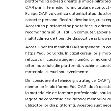
platformă la adresa greșită și imposibilitate
OAR prin intermediul formularului de contact d
Echipa OAR va verifica autenticitatea datelor 
caracter personal fiecărui destinatar, cu exce
Accesarea platformei se poate face la adresa 
recomandăm să utilizați un computer. Experiența
multitudinea de tipuri de dispozitive și brows
Accesul pentru membrii OAR suspendați la cerer
https://edu.oar.archi. În cazul cursurilor și mat
refuzat din cauza atingerii numărului maxim de
altor materiale din platformă, vechime, special
materiale, cursuri sau evenimente.
Din considerente tehnice și strategice, OAR î
membrilor în platforma Edu OAR, dacă acestea d
la materialele de formare profesională, sau l
legate de corectitudinea datelor membrilor d
utilizatorilor din platformă. Acestea sunt ne