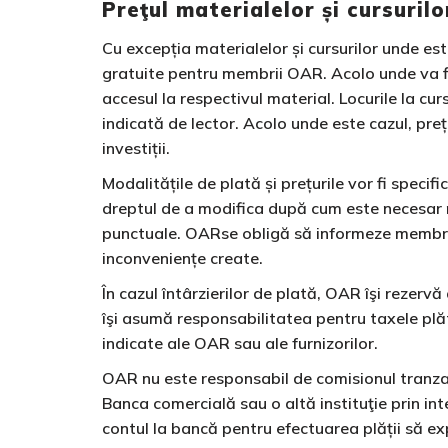
Preţul materialelor și cursuri
Cu excepția materialelor și cursurilor unde est
gratuite pentru membrii OAR. Acolo unde va fi 
accesul la respectivul material. Locurile la curs
indicată de lector. Acolo unde este cazul, prețu
investiții.
Modalitățile de plată și prețurile vor fi specif
dreptul de a modifica după cum este necesar mo
punctuale. OARse obligă să informeze membrii 
inconveniențe create.
În cazul întârzierilor de plată, OAR îşi rezer
îşi asumă responsabilitatea pentru taxele plăt
indicate ale OAR sau ale furnizorilor.
OAR nu este responsabil de comisionul tranzacţiil
Banca comercială sau o altă instituţie prin int
contul la bancă pentru efectuarea plății să ex