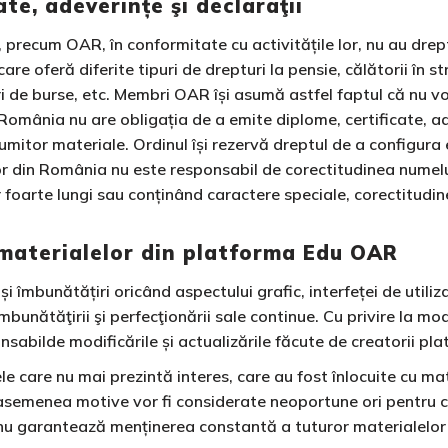
e, adeverințe şi declaraţii
t, precum OAR, în conformitate cu activitățile lor, nu au dre
e oferă diferite tipuri de drepturi la pensie, călătorii în s
ri de burse, etc. Membri OAR își asumă astfel faptul că nu vor 
România nu are obligația de a emite diplome, certificate, ad
mitor materiale. Ordinul își rezervă dreptul de a configur
ilor din România nu este responsabil de corectitudinea nume
foarte lungi sau conținând caractere speciale, corectitudine
 materialelor din platforma Edu OAR
și îmbunătățiri oricând aspectului grafic, interfeței de utiliza
nătăţirii şi perfecţionării sale continue. Cu privire la m
nsabilde modificările și actualizările făcute de creatorii pl
le care nu mai prezintă interes, care au fost înlocuite cu ma
e asemenea motive vor fi considerate neoportune ori pentru c
R nu garantează menținerea constantă a tuturor materialelor 