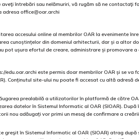
e aveţi întrebări sau nelămuriri, vă rugăm să ne contactaţi f
 la adresa office@oar.archi
tarea accesului online al membrilor OAR la evenimente înreg
rea cunoștințelor din domeniul arhitecturii, dar și a altor 
au pot ușura efortul de creare, administrare și promovare a ac
tps://edu.oar.archi este permis doar membrilor OAR și se va 
. Conținutul site-ului nu poate fi accesat cu altă adresă d
ugarea prealabilă a utilizatorilor în platformă de către OAR
lizarea datelor în Sistemul Informatic al OAR (SIOAR). Dup
torii nou adăugați vor primi un mesaj de confirmare a creări
e greşit în Sistemul Informatic al OAR (SIOAR) atrag după si