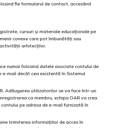
olosind fie formularul de contact, accesând
istrate, cursuri și materiale educaționale pe
domenii conexe care pot îmbunătăți sau
tivității arhitecților.
face numai folosind datele asociate contului de
e e-mail decât cea existentă în Sistemul
. Adăugarea utilizatorilor se va face într-un
ă înregistrarea ca membru, echipa OAR va crea
i contului pe adresa de e-mail furnizată în
ne trimiterea informațiilor de acces în