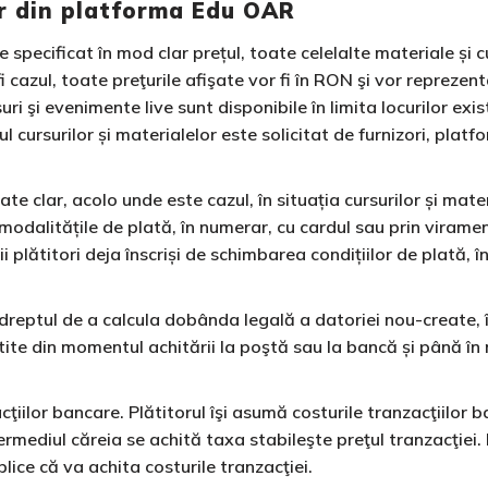
lor din platforma Edu OAR
e specificat în mod clar prețul, toate celelalte materiale și 
cazul, toate preţurile afişate vor fi în RON şi vor reprezent
uri şi evenimente live sunt disponibile în limita locurilor exis
l cursurilor și materialelor este solicitat de furnizori, plat
icate clar, acolo unde este cazul, în situația cursurilor și mat
dalitățile de plată, în numerar, cu cardul sau prin virament 
plătitori deja înscriși de schimbarea condițiilor de plată, 
vă dreptul de a calcula dobânda legală a datoriei nou-create
ite din momentul achitării la poştă sau la bancă și până î
or bancare. Plătitorul îşi asumă costurile tranzacţiilor bancar
ermediul căreia se achită taxa stabileşte preţul tranzacţiei.
plice că va achita costurile tranzacţiei.