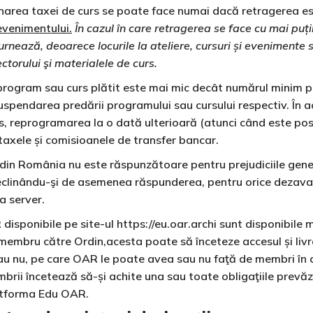
eturnarea taxei de curs se poate face numai dacă retragerea e
evenimentului.
În cazul în care retragerea se face cu mai puț
rnează, deoarece locurile la ateliere, cursuri și evenimente s
ctorului şi materialele de curs.
 program sau curs plătit este mai mic decât numărul minim 
suspendarea predării programului sau cursului respectiv. În ace
s, reprogramarea la o dată ulterioară (atunci când este posib
taxele și comisioanele de transfer bancar.
 din România nu este răspunzătoare pentru prejudiciile gener
 declinându-şi de asemenea răspunderea, pentru orice dezava
a server.
disponibile pe site-ul https://eu.oar.archi sunt disponibile m
 membru către Ordin,acesta poate să înceteze accesul și livra
 sau nu, pe care OAR le poate avea sau nu faţă de membri în 
brii încetează să-și achite una sau toate obligaţiile prevăz
platforma Edu OAR.