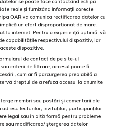
a datelor se poate face contactând echipa
ate reale și furnizând informații corecte.
Echipa OAR va comunica rectificarea datelor cu
u implică un efort disproporţionat de mare.
at la internet. Pentru o experiență optimă, vă
 capabilitățile respectivului dispozitiv, iar
 aceste dispozitive.
formularul de contact de pe site-ul
sau criterii de filtrare, accesul poate fi
cesării, cum ar fi parcurgerea prealabilă a
rezervă dreptul de a refuza accesul la anumite
șterge membri sau postări și comentarii ale
resa lectorilor, invitaților, participanților
ere legal sau în altă formă pentru probleme
re sau modificarea/ ștergerea datelor