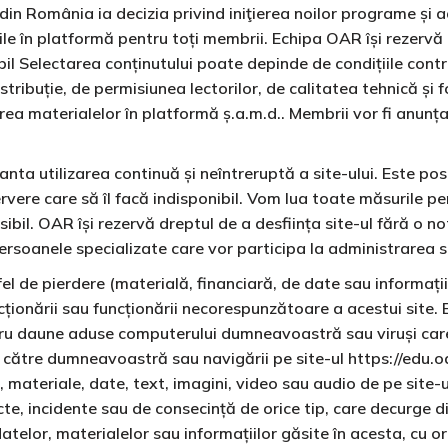
 din România ia decizia privind iniţierea noilor programe și
le în platformă pentru toți membrii. Echipa OAR își rezervă 
bil Selectarea conținutului poate depinde de condițiile cont
stribuție, de permisiunea lectorilor, de calitatea tehnică și 
rea materialelor în platformă ș.a.m.d.. Membrii vor fi anunț
ta utilizarea continuă și neîntreruptă a site-ului. Este posibi
re care să îl facă indisponibil. Vom lua toate măsurile pen
il. OAR își rezervă dreptul de a desființa site-ul fără o noti
 persoanele specializate care vor participa la administrarea s
l de pierdere (materială, financiară, de date sau informații
ncționării sau funcționării necorespunzătoare a acestui sit
ntru daune aduse computerului dumneavoastră sau viruși car
e către dumneavoastră sau navigării pe site-ul https://edu.
materiale, date, text, imagini, video sau audio de pe site-
cte, incidente sau de consecință de orice tip, care decurge di
datelor, materialelor sau informațiilor găsite în acesta, cu or