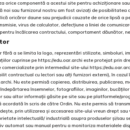
iliza orice componentă a acestui site pentru achiziționare s
că noi sau furnizorul nostru am fost avizați de posibilitatea
că oricăror daune sau prejudicii cauzate de orice lipsă a pe
ansmisie, virus de calculator, defecțiune a liniei de comunica
fie pentru încălcarea contractului, comportament dăunător, ne
tor
r fără a se limita la logo, reprezentări stilizate, simboluri, i
ilor cuprinse pe https://edu.oar.archi este protejat prin dre
 comercializate prin intermediul site-ului https://edu.oar.ar
ilit contractual cu lectori sau alți furnizori externi), în cazul
.archi. Nu este permisă copierea, distribuirea, publicarea, m
ndepărtarea însemnelor, fotografiilor, imaginilor, bucăților 
ilor sau altor informații găsite pe site sau pe platformele/pr
ă acordată în scris de către Ordin. Nu este permis să transm
ște, prin utilizarea și accesarea site-ului vreun drept sau v
prietate intelectuală/ industrială asupra produselor și/sau s
tiv automat sau manual pentru a monitoriza materialele disp