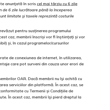
ste anunţată în scris
cel mai târziu cu 6 zile
in de 6 zile lucrătoare până la începerea
unt limitate şi taxele reprezintă costurile
prevăzut pentru susținerea programului
st caz, membrii înscriși vor fi înștiințați și vor
il) și, în cazul programelor/cursurilor
ate de conexiunea de internet, în utilizarea,
ntaje care pot surveni din cauza unor erori de
embrilor OAR. Dacă membrii nu îşi achită cu
rea serviciilor din platformă. În acest caz, se
conformitate cu Termenii și Condițiile de
ute. În acest caz, membrii îşi pierd dreptul la