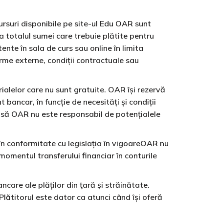
cursuri disponibile pe site-ul Edu OAR sunt
a totalul sumei care trebuie plătite pentru
tente în sala de curs sau online în limita
forme externe, condiții contractuale sau
erialelor care nu sunt gratuite. OAR își rezervă
bancar, în funcție de necesități și condiții
însă OAR nu este responsabil de potențialele
, în conformitate cu legislația în vigoareOAR nu
n momentul transferului financiar în conturile
e ale plăților din ţară şi străinătate.
 Plătitorul este dator ca atunci când își oferă