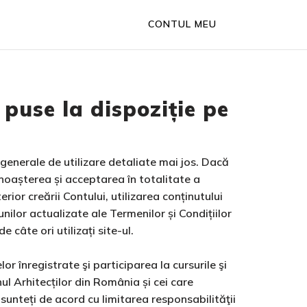
CONTUL MEU
 puse la dispoziție pe
generale de utilizare detaliate mai jos. Dacă
 cunoașterea și acceptarea în totalitate a
rior creării Contului, utilizarea conținutului
nilor actualizate ale Termenilor și Condițiilor
e câte ori utilizați site-ul.
lor înregistrate şi participarea la cursurile şi
nul Arhitecților din România și cei care
sunteți de acord cu limitarea responsabilităţii