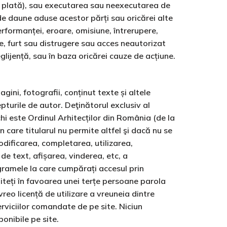
au plată), sau executarea sau neexecutarea de
 de daune aduse acestor părți sau oricărei alte
rformanței, eroare, omisiune, întrerupere,
re, furt sau distrugere sau acces neautorizat
glijență, sau în baza oricărei cauze de acțiune.
magini, fotografii, conținut texte și altele
pturile de autor. Deţinătorul exclusiv al
chi este Ordinul Arhitecților din România (de la
 în care titularul nu permite altfel şi dacă nu se
odificarea, completarea, utilizarea,
de text, afișarea, vinderea, etc, a
ogramele la care cumpărați accesul prin
iteți în favoarea unei terțe persoane parola
reo licență de utilizare a vreuneia dintre
erviciilor comandate de pe site. Niciun
onibile pe site.