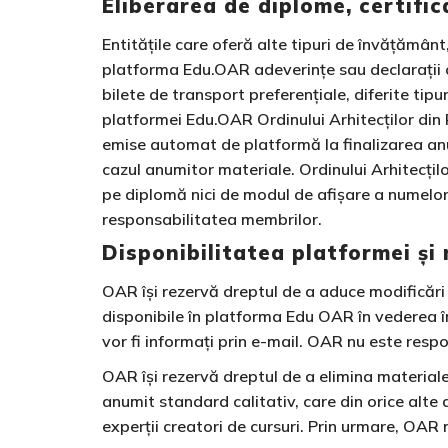
Eliberarea de diplome, certificat
Entitățile care oferă alte tipuri de învățămân
platforma Edu.OAR adeverințe sau declarații car
bilete de transport preferențiale, diferite tipu
platformei Edu.OAR Ordinului Arhitecților din 
emise automat de platformă la finalizarea anu
cazul anumitor materiale. Ordinului Arhitecț
pe diplomă nici de modul de afișare a numelor 
responsabilitatea membrilor.
Disponibilitatea platformei și
OAR își rezervă dreptul de a aduce modificări 
disponibile în platforma Edu OAR în vederea îmbu
vor fi informați prin e-mail. OAR nu este respo
OAR își rezervă dreptul de a elimina materiale
anumit standard calitativ, care din orice alt
experții creatori de cursuri. Prin urmare, OA