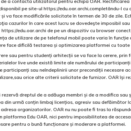
a de a contacta utilizatorul pentru echipa OAR. Rectificare
isponibil pe site-ul https://edu.oar.archi,completându-l cu d
și va face modificările solicitate în termen de 30 de zile. 
pţia cazurilor în care acest lucru se dovedeşte imposibil sa
https://edu.oar.archi de pe un dispozitiv cu browser conect
 de utilizare de pe telefonul mobil poate varia în funcție de
ere face dificilă testarea și optimizarea platformei cu toate
e sau pentru studenți arhitecții se va face la cerere, prin 
erialelor live unde există limite ale numărului de participanți 
 participanți sau neîndeplinirii unor precondiții necesare ac
izare,sau orice alte criterii solicitate de furnizor. OAR își 
și rezervă dreptul de a adăuga membri și de a modifica sau 
in urmă conțin limbaj licențios, agresiv sau defăimător la ad
a adresa organizatorilor. OAR nu nu poate fi tras la răspund
in platforma Edu OAR, nici pentru imposibilitatea de accesa
cesare pentru o bună funcționare și moderare a platformei.