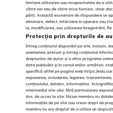
limitare utilizarea sau incapacitatea de a ut
către noi sau de către orice furnizor, chiar da
părți. Această exonerare de răspundere se apli
eliminare, defect, întârziere în operare sau tr
la, modificarea, sau utilizarea înregistrării, 
Protecția prin drepturile de au
Întreg conținutul disponibil pe site, inclusiv, da
asemenea, precum și întreg conținutul informați
drepturilor de autor și a altor programe online
data publicării și în cursul anilor următori, stab
specifică altfel pe pagina web https://edu.oar
expunerea, includerea, legarea, transmiterea, î
conținutului, datelor, informațiilor, fotografi
intermediul site-ului, fără permisiunea expres
dvs. de acces la site. Niciun membru nu dobânde
informațiile de pe site sau vreun drept de pro
membru nu are dreptul de a utiliza un dispozi