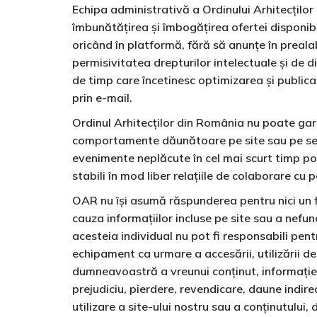
Echipa administrativă a Ordinului Arhitecților
îmbunătățirea și îmbogățirea ofertei disponibi
oricând în platformă, fără să anunțe în preala
permisivitatea drepturilor intelectuale și de di
de timp care încetinesc optimizarea și publica
prin e-mail.
Ordinul Arhitecților din România nu poate garan
comportamente dăunătoare pe site sau pe serve
evenimente neplăcute în cel mai scurt timp posib
stabili în mod liber relațiile de colaborare cu
OAR nu își asumă răspunderea pentru nici un fe
cauza informațiilor incluse pe site sau a nefu
acesteia individual nu pot fi responsabili pe
echipament ca urmare a accesării, utilizării d
dumneavoastră a vreunui conținut, informație, 
prejudiciu, pierdere, revendicare, daune indire
utilizare a site-ului nostru sau a conținutului, 