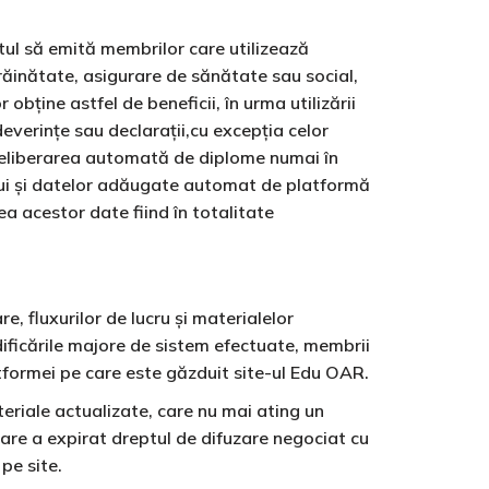
ptul să emită membrilor care utilizează
trăinătate, asigurare de sănătate sau social,
obține astfel de beneficii, în urma utilizării
everințe sau declarații,cu excepția celor
a eliberarea automată de diplome numai în
lui și datelor adăugate automat de platformă
a acestor date fiind în totalitate
re, fluxurilor de lucru și materialelor
odificările majore de sistem efectuate, membrii
atformei pe care este găzduit site-ul Edu OAR.
teriale actualizate, care nu mai ating un
are a expirat dreptul de difuzare negociat cu
pe site.