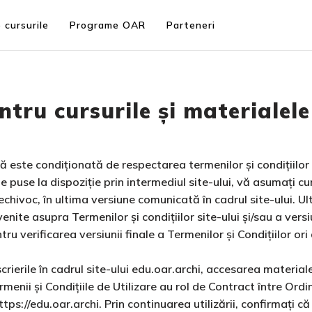
 cursurile
Programe OAR
Parteneri
ntru cursurile și materialele
 este condiționată de respectarea termenilor și condițiilor 
ciile puse la dispoziție prin intermediul site-ului, vă asumați
chivoc, în ultima versiune comunicată în cadrul site-ului. Ulte
nite asupra Termenilor și condițiilor site-ului și/sau a versiu
ru verificarea versiunii finale a Termenilor și Condițiilor ori d
scrierile în cadrul site-ului edu.oar.archi, accesarea materiale
rmenii și Condițiile de Utilizare au rol de Contract între Ordi
ps://edu.oar.archi. Prin continuarea utilizării, confirmați că 